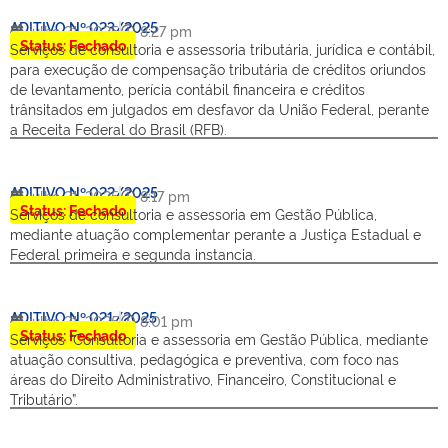
ADITIVO Nº 023/2025
julho 21, 2025
8:27 pm
Status: Fechado
Serviços de consultoria e assessoria tributária, jurídica e contábil,
para execução de compensação tributária de créditos oriundos
de levantamento, perícia contábil financeira e créditos
trânsitados em julgados em desfavor da União Federal, perante
a Receita Federal do Brasil (RFB).
ADITIVO Nº 022/2025
julho 21, 2025
8:17 pm
Status: Fechado
Serviços de consultoria e assessoria em Gestão Pública,
mediante atuação complementar perante a Justiça Estadual e
Federal primeira e segunda instancia.
ADITIVO Nº 021/2025
julho 21, 2025
8:01 pm
Status: Fechado
Serviços “Consultoria e assessoria em Gestão Pública, mediante
atuação consultiva, pedagógica e preventiva, com foco nas
áreas do Direito Administrativo, Financeiro, Constitucional e
Tributário”.