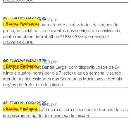
ADITIVO Nº 042/2025
janeiro 9, 2026
1:27 pm
Status: Fechado
Locação de imóvel para atender as atividades das ações de
proteção social básica e eventos dos serviços de convivência,
conforme plano de trabalho nº 003/2023 e emenda nº
202281000306.
ADITIVO Nº 043/2025
janeiro 8, 2026
9:13 pm
Status: Fechado
Serviços de internet Banda Larga, com disponibilidade de 24
(vinte e quatro) horas por dia 7 (sete) dias da semana, visando
atender as necessidades das Secretarias Municipais e demais
órgãos da Prefeitura de Ipixuna.
ADITIVO Nº 039/2025
janeiro 8, 2026
8:41 pm
Status: Fechado
Serviços “Recuperação de ruas com execução de trechos de vias
em pavimento rígido do município de Ipixuna”.