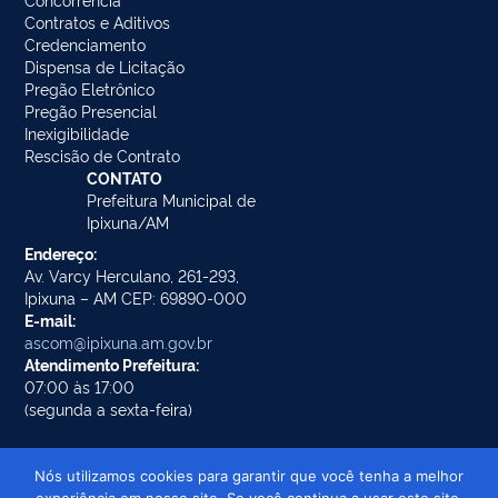
Contratos e Aditivos
Credenciamento
Dispensa de Licitação
Pregão Eletrônico
Pregão Presencial
Inexigibilidade
Rescisão de Contrato
CONTATO
Prefeitura Municipal de
Ipixuna/AM
Endereço:
Av. Varcy Herculano, 261-293,
Ipixuna – AM CEP: 69890-000
E-mail:
ascom@ipixuna.am.gov.br
Atendimento Prefeitura:
07:00 às 17:00
(segunda a sexta-feira)
Nós utilizamos cookies para garantir que você tenha a melhor