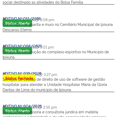
social destinado as atividades do Bolsa Família.
ADITIVO Nº 011/2026
março 10, 2026
9:08 pm
Status: Aberto
Construção de guarita e muro no Cemitério Municipal de lpixuna
Descanso Eterno.
ADITIVO Nº 006/2026
março 10, 2026
9:01 pm
Status: Aberto
Serviço de construção do complexo esportivo no Município de
Ipixuna.
ADITIVO Nº 038/2025
fevereiro 13, 2026
3:27 pm
Status: Fechado
Serviços de cessão de direito de uso de software de gestão
hospitalar para atender a Unidade Hospitalar Maria da Gloria
Dantas de Lima do município de Ipixuna.
ADITIVO Nº 004/2026
fevereiro 11, 2026
2:55 pm
Status: Aberto
Serviços de assessoria e consultoria jurídica em matéria
contenciosa e administrativa de alta complexidade empresa