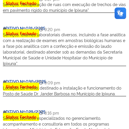
Status: Fechado
Serviços “Recuperação de ruas com execução de trechos de vias
em pavimento rígido do município de Ipixuna”.
ADITIVO Nº 031/2025
agosto 18, 2025
9:20 pm
Status: Fechado
Serviços “exames laboratoriais diversos, incluindo a fase analítica
com a realização de exames em amostras biológicas humanas e
a fase pós analítica com a confecção e emissão do laudo
laboratorial, destinado atender sob as demandas da Secretaria
Municipal de Saúde e Unidade Hospitalar do Município de
Ipixuna”.
ADITIVO Nº 030/2025
agosto 18, 2025
9:09 pm
Status: Fechado
Locação de imóvel destinado a instalação e funcionamento do
Posto de Saúde Dr. Jander Barbosa no Município de Ipixuna.
ADITIVO Nº 029/2025
agosto 18, 2025
8:16 pm
Status: Fechado
Serviços técnicos especializados no gerenciamento,
acompanhamento e consultoria em todos os programas