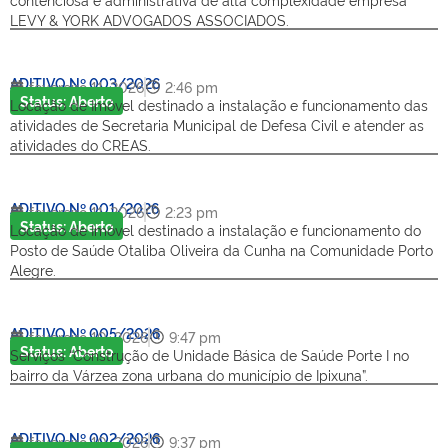
LEVY & YORK ADVOGADOS ASSOCIADOS.
ADITIVO Nº 003/2026
fevereiro 11, 2026
2:46 pm
Status: Aberto
Locação de Imóvel destinado a instalação e funcionamento das
atividades de Secretaria Municipal de Defesa Civil e atender as
atividades do CREAS.
ADITIVO Nº 001/2026
fevereiro 11, 2026
2:23 pm
Status: Aberto
Locação de Imóvel destinado a instalação e funcionamento do
Posto de Saúde Otaliba Oliveira da Cunha na Comunidade Porto
Alegre.
ADITIVO Nº 005/2026
fevereiro 10, 2026
9:47 pm
Status: Aberto
Serviços “Construção de Unidade Básica de Saúde Porte I no
bairro da Várzea zona urbana do município de Ipixuna”.
ADITIVO Nº 002/2026
fevereiro 10, 2026
9:37 pm