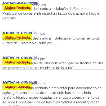
ADITIVO Nº 020/2025
julho 21, 2025
7:30 pm
Status: Fechado
Locação de imóvel destinado a instalação da Secretaria
Municipal de Obras e Infraestrutura incluindo o almoxarifado e
depósito.
ADITIVO Nº 019/2025
julho 21, 2025
7:21 pm
Status: Fechado
Locação de imóvel destinado a instalação e funcionamento da
Clínica de Fisioterapia Municipal.
ADITIVO Nº 018/2025
julho 21, 2025
4:51 pm
Status: Fechado
Serviços “Recuperação de ruas com execução de trechos de vias
em pavimento rígido do município de Ipixuna”.
ADITIVO Nº 017/2025
julho 21, 2025
4:34 pm
Status: Fechado
Serviços Engenharia sanitária e ambiental para coordenação de
ações gerais nos temas de saneamento básico, incluindo
relatório técnico, ações voltadas para futuro Licenciamento de
água de Disposição Fina de Resíduos Sólidos e reconfiguração