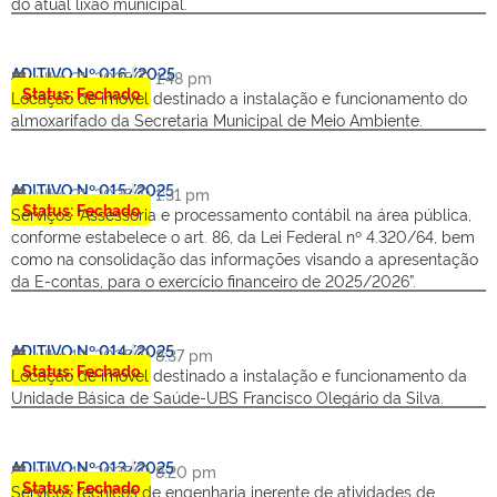
do atual lixão municipal.
ADITIVO Nº 016/2025
julho 21, 2025
1:48 pm
Status: Fechado
Locação de imóvel destinado a instalação e funcionamento do
almoxarifado da Secretaria Municipal de Meio Ambiente.
ADITIVO Nº 015/2025
julho 21, 2025
1:31 pm
Status: Fechado
Serviços “Assessoria e processamento contábil na área pública,
conforme estabelece o art. 86, da Lei Federal nº 4.320/64, bem
como na consolidação das informações visando a apresentação
da E-contas, para o exercício financeiro de 2025/2026”.
ADITIVO Nº 014/2025
julho 18, 2025
8:37 pm
Status: Fechado
Locação de imóvel destinado a instalação e funcionamento da
Unidade Básica de Saúde-UBS Francisco Olegário da Silva.
ADITIVO Nº 013/2025
julho 18, 2025
8:20 pm
Status: Fechado
Serviços técnicos de engenharia inerente de atividades de