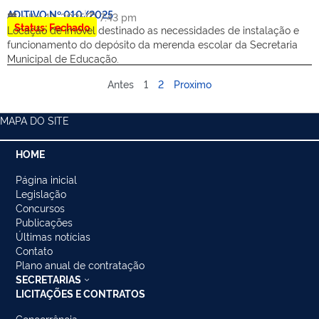
ADITIVO Nº 010/2025
julho 18, 2025
7:43 pm
Status: Fechado
Locação de imóvel destinado as necessidades de instalação e
funcionamento do depósito da merenda escolar da Secretaria
Municipal de Educação.
Antes
1
2
Proximo
MAPA DO SITE
HOME
Página inicial
Legislação
Concursos
Publicações
Últimas notícias
Contato
Plano anual de contratação
SECRETARIAS
LICITAÇÕES E CONTRATOS
Concorrência