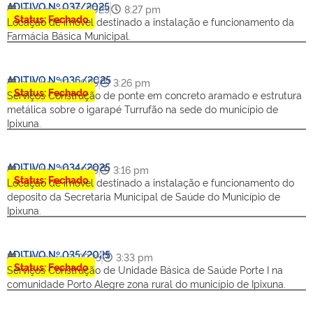
ADITIVO Nº 037/2025
novembro 26, 2025
8:27 pm
Status: Fechado
Locação de imóvel destinado a instalação e funcionamento da
Farmácia Básica Municipal.
ADITIVO Nº 036/2025
outubro 10, 2025
3:26 pm
Status: Fechado
Serviços Construção de ponte em concreto aramado e estrutura
metálica sobre o igarapé Turrufão na sede do município de
Ipixuna.
ADITIVO Nº 034/2025
outubro 10, 2025
3:16 pm
Status: Fechado
Locação de imóvel destinado a instalação e funcionamento do
deposito da Secretaria Municipal de Saúde do Município de
Ipixuna.
ADITIVO Nº 035/2025
setembro 8, 2025
3:33 pm
Status: Fechado
Serviços Construção de Unidade Básica de Saúde Porte I na
comunidade Porto Alegre zona rural do município de Ipixuna.