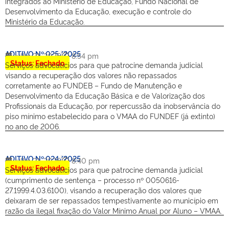
integrados ao Ministério de Educação, Fundo Nacional de
Desenvolvimento da Educação, execução e controle do
Ministério da Educação.
ADITIVO Nº 025/2025
julho 21, 2025
8:54 pm
Status: Fechado
Serviços advocatícios para que patrocine demanda judicial
visando a recuperação dos valores não repassados
corretamente ao FUNDEB – Fundo de Manutenção e
Desenvolvimento da Educação Básica e de Valorização dos
Profissionais da Educação, por repercussão da inobservância do
piso mínimo estabelecido para o VMAA do FUNDEF (já extinto)
no ano de 2006.
ADITIVO Nº 024/2025
julho 21, 2025
8:40 pm
Status: Fechado
Serviços advocatícios para que patrocine demanda judicial
(cumprimento de sentença – processo nº 0050616-
27.1999.4.03.6100), visando a recuperação dos valores que
deixaram de ser repassados tempestivamente ao município em
razão da ilegal fixação do Valor Mínimo Anual por Aluno – VMAA.