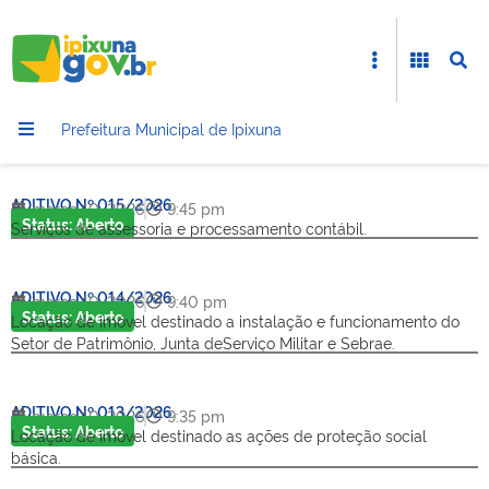
Prefeitura Municipal de Ipixuna
ADITIVO Nº 015/2026
março 10, 2026
9:45 pm
Status: Aberto
Serviços de assessoria e processamento contábil.
ADITIVO Nº 014/2026
março 10, 2026
9:40 pm
Status: Aberto
Locação de imóvel destinado a instalação e funcionamento do
Setor de Patrimônio, Junta deServiço Militar e Sebrae.
ADITIVO Nº 013/2026
março 10, 2026
9:35 pm
Status: Aberto
Locação de imóvel destinado as ações de proteção social
básica.