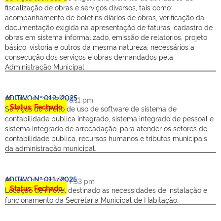
fiscalização de obras e serviços diversos, tais como:
acompanhamento de boletins diários de obras, verificação da
documentação exigida na apresentação de faturas, cadastro de
obras em sistema informalizado, emissão de relatórios, projeto
básico, vistoria e outros da mesma natureza, necessários a
consecução dos serviços e obras demandados pela
Administração Municipal.
ADITIVO Nº 012/2025
julho 18, 2025
8:11 pm
Status: Fechado
Serviços do direito de uso de software de sistema de
contabilidade pública integrado, sistema integrado de pessoal e
sistema integrado de arrecadação, para atender os setores de
contabilidade pública, recursos humanos e tributos municipais
da administração municipal.
ADITIVO Nº 011/2025
julho 18, 2025
7:53 pm
Status: Fechado
Locação de imóvel destinado as necessidades de instalação e
funcionamento da Secretaria Municipal de Habitação.