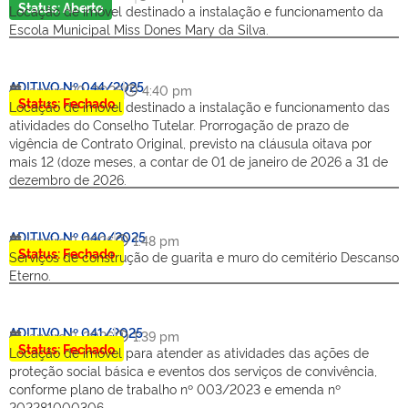
Status: Aberto
Locação de imóvel destinado a instalação e funcionamento da
Escola Municipal Miss Dones Mary da Silva.
ADITIVO Nº 044/2025
janeiro 20, 2026
4:40 pm
Status: Fechado
Locação de imóvel destinado a instalação e funcionamento das
atividades do Conselho Tutelar. Prorrogação de prazo de
vigência de Contrato Original, previsto na cláusula oitava por
mais 12 (doze meses, a contar de 01 de janeiro de 2026 a 31 de
dezembro de 2026.
ADITIVO Nº 040/2025
janeiro 9, 2026
1:48 pm
Status: Fechado
Serviços de construção de guarita e muro do cemitério Descanso
Eterno.
ADITIVO Nº 041/2025
janeiro 9, 2026
1:39 pm
Status: Fechado
Locação de imóvel para atender as atividades das ações de
proteção social básica e eventos dos serviços de convivência,
conforme plano de trabalho nº 003/2023 e emenda nº
202281000306.