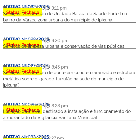
ADITIVO Nº 032/2025
setembro 8, 2025
3:11 pm
Status: Fechado
Serviços “Construção de Unidade Básica de Saúde Porte I no
bairro da Várzea zona urbana do município de Ipixuna.
ADITIVO Nº 028/2025
setembro 3, 2025
9:20 pm
Status: Fechado
Serviços de limpeza urbana e conservação de vias públicas.
ADITIVO Nº 027/2025
setembro 3, 2025
8:45 pm
Status: Fechado
Serviços “Construção de ponte em concreto aramado e estrutura
metálica sobre o igarapé Turrufão na sede do município de
Ipixuna”.
ADITIVO Nº 026/2025
setembro 3, 2025
8:28 pm
Status: Fechado
Locação de imóvel destinado a instalação e funcionamento do
almoxarifado da Vigilância Sanitária Municipal.
ADITIVO Nº 033/2025
agosto 18, 2025
9:27 pm