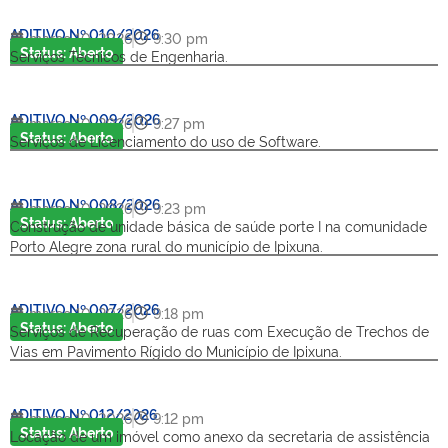
ADITIVO Nº 010/2026
março 10, 2026
9:30 pm
Status: Aberto
Serviços Técnicos de Engenharia.
ADITIVO Nº 009/2026
março 10, 2026
9:27 pm
Status: Aberto
Serviços de Licenciamento do uso de Software.
ADITIVO Nº 008/2026
março 10, 2026
9:23 pm
Status: Aberto
Construção de unidade básica de saúde porte I na comunidade
Porto Alegre zona rural do município de Ipixuna.
ADITIVO Nº 007/2026
março 10, 2026
9:18 pm
Status: Aberto
Serviços de Recuperação de ruas com Execução de Trechos de
Vias em Pavimento Rígido do Município de Ipixuna.
ADITIVO Nº 012/2026
março 10, 2026
9:12 pm
Status: Aberto
Locação de um imóvel como anexo da secretaria de assistência