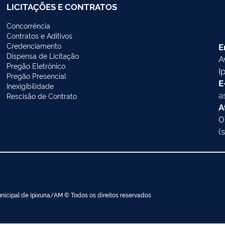
LICITAÇÕES E CONTRATOS
Concorrência
Contratos e Aditivos
Credenciamento
E
Dispensa de Licitação
A
Pregão Eletrônico
I
Pregão Presencial
E
Inexigibilidade
a
Rescisão de Contrato
A
0
(
nicipal de Ipixuna/AM © Todos os direitos reservados