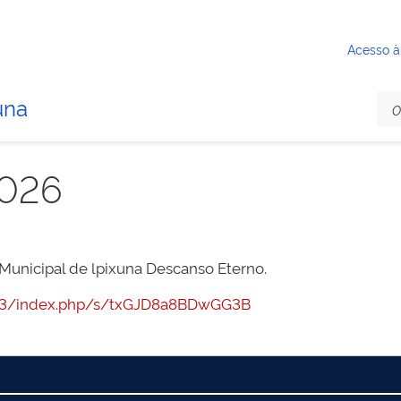
Acesso à
una
2026
Municipal de lpixuna Descanso Eterno.
:7443/index.php/s/txGJD8a8BDwGG3B