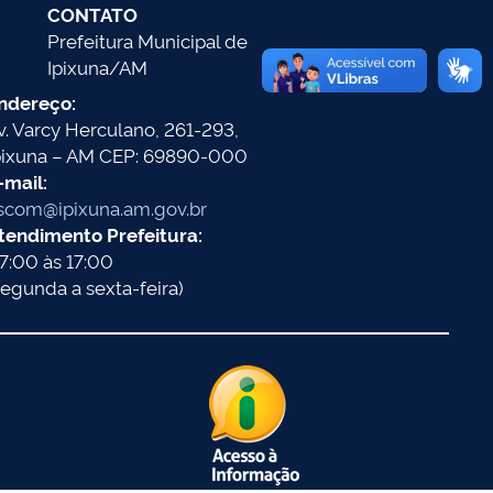
CONTATO
Prefeitura Municipal de
Ipixuna/AM
ndereço:
v. Varcy Herculano, 261-293,
pixuna – AM CEP: 69890-000
-mail:
scom@ipixuna.am.gov.br
tendimento Prefeitura:
7:00 às 17:00
segunda a sexta-feira)