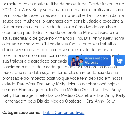
primeira médica obstetra filha da nossa terra. Desde fevereiro de
2021, Dra. Anny Kelly vem atuando com amor e profissionalismo
na missão de trazer vidas ao mundo, acolher famílias e cuidar da
saúde das mulheres ipixunenses com sensibilidade e excelência.
Sua presença na nossa rede de saúde é motivo de orgulho e
esperança para todos. Filha da ex-prefeita Maria Oliveira e do
atual secretário de governo Armando Filho, Dra. Anny Kelly honra
o legado de serviço público da sua família com seu trabalho
diário, fazendo da medicina um verdadeiro ato de amor ao
próximo e compromisso com nosso povo. Ipixuna se orgulha da
sua trajetória e agradece por cada vida cuidada, cada
nascimento assistido e cada gesto de carinho com as nossas
mães. Que esta data seja um lembrete da importância da sua
profissão e do impacto positivo que você tem deixado em nossa
cidade. Parabéns, Dra. Anny Kelly! Ipixuna celebra você hoje e
sempre! Homenagem pelo Dia do Médico Obstetra – Dra. Anny
Kelly Homenagem pelo Dia do Médico Obstetra – Dra. Anny Kelly
Homenagem pelo Dia do Médico Obstetra – Dra. Anny Kelly
Categorizado como:
Datas Comemorativas