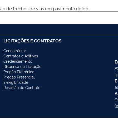
ão de trechos de vias em pavimento rígido.
LICITAÇÕES E CONTRATOS
Concorrência
Contratos e Aditivos
Credenciamento
E
Dispensa de Licitação
A
Pregão Eletrônico
I
Pregão Presencial
E
Inexigibilidade
a
Rescisão de Contrato
A
0
(