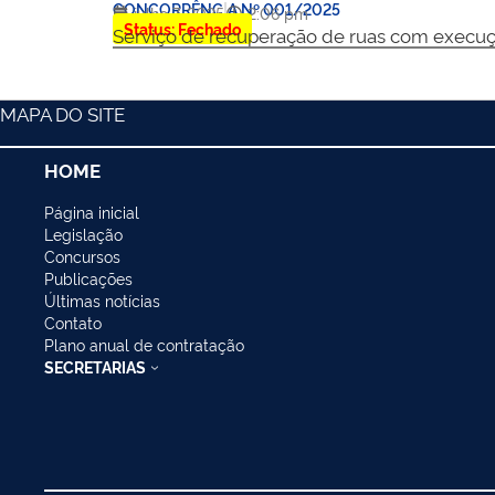
CONCORRÊNCIA Nº 001/2025
julho 7, 2025
2:06 pm
Status: Fechado
Serviço de recuperação de ruas com execuç
MAPA DO SITE
HOME
Página inicial
Legislação
Concursos
Publicações
Últimas notícias
Contato
Plano anual de contratação
SECRETARIAS