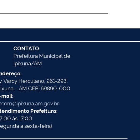
CONTATO
Prefeitura Municipal de
Ipixuna/AM
ndereço:
v. Varcy Herculano, 261-293,
pixuna – AM CEP: 69890-000
-mail:
scom@ipixuna.am.gov.br
tendimento Prefeitura:
7:00 às 17:00
segunda a sexta-feira)