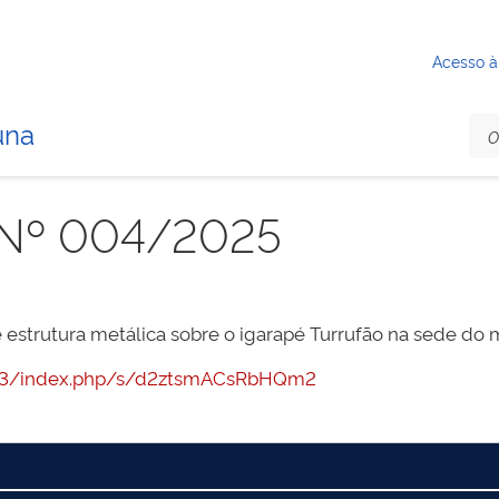
Acesso à
una
Nº 004/2025
strutura metálica sobre o igarapé Turrufão na sede do m
:7443/index.php/s/d2ztsmACsRbHQm2