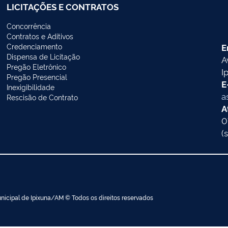
LICITAÇÕES E CONTRATOS
Concorrência
Contratos e Aditivos
Credenciamento
E
Dispensa de Licitação
A
Pregão Eletrônico
I
Pregão Presencial
E
Inexigibilidade
a
Rescisão de Contrato
A
0
(
nicipal de Ipixuna/AM © Todos os direitos reservados