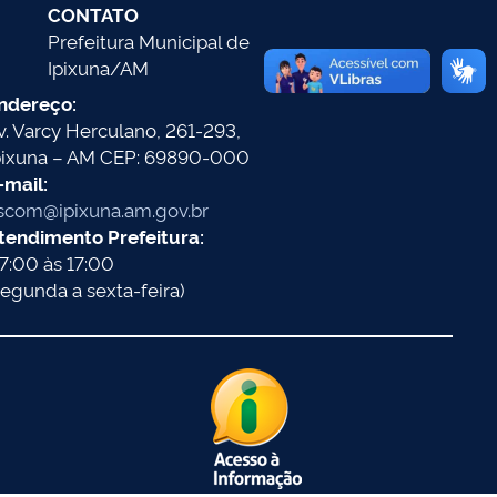
CONTATO
Prefeitura Municipal de
Ipixuna/AM
ndereço:
v. Varcy Herculano, 261-293,
pixuna – AM CEP: 69890-000
-mail:
scom@ipixuna.am.gov.br
tendimento Prefeitura:
7:00 às 17:00
segunda a sexta-feira)