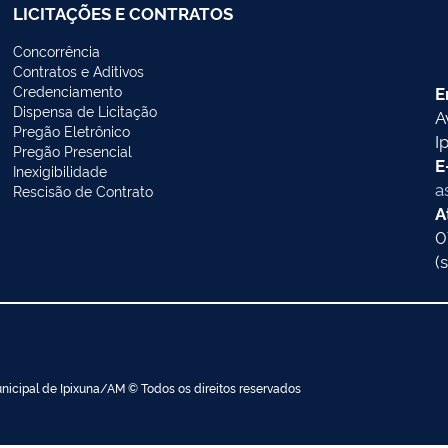
LICITAÇÕES E CONTRATOS
Concorrência
Contratos e Aditivos
Credenciamento
E
Dispensa de Licitação
A
Pregão Eletrônico
I
Pregão Presencial
E
Inexigibilidade
a
Rescisão de Contrato
A
0
(
nicipal de Ipixuna/AM © Todos os direitos reservados