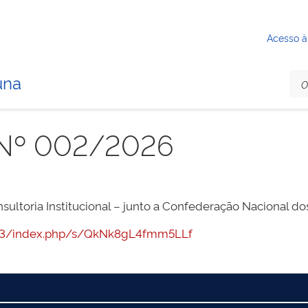
Acesso à
una
 Nº 002/2026
sultoria Institucional – junto a Confederação Nacional 
:7443/index.php/s/QkNk8gL4fmm5LLf