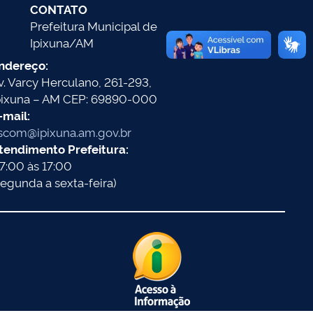
CONTATO
Prefeitura Municipal de
Ipixuna/AM
ndereço:
v. Varcy Herculano, 261-293,
pixuna – AM CEP: 69890-000
-mail:
scom@ipixuna.am.gov.br
tendimento Prefeitura:
7:00 às 17:00
segunda a sexta-feira)