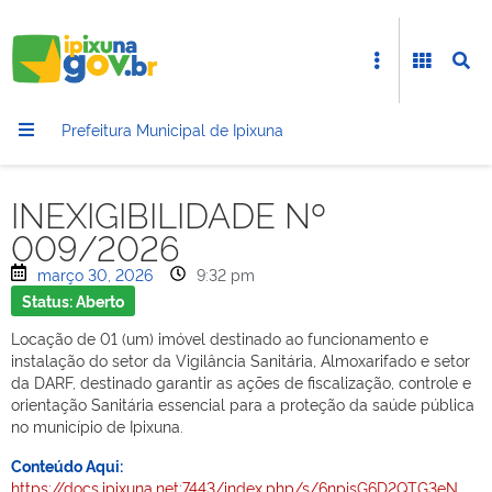
Prefeitura Municipal de Ipixuna
INEXIGIBILIDADE Nº
009/2026
março 30, 2026
9:32 pm
Status: Aberto
Locação de 01 (um) imóvel destinado ao funcionamento e
instalação do setor da Vigilância Sanitária, Almoxarifado e setor
da DARF, destinado garantir as ações de fiscalização, controle e
orientação Sanitária essencial para a proteção da saúde pública
no município de Ipixuna.
Conteúdo Aqui:
https://docs.ipixuna.net:7443/index.php/s/6npjsG6D2QTG3eN