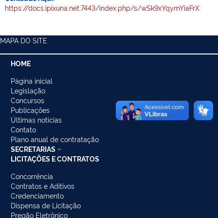
https://docs.ipixuna.net:7443/index.php/s/wSk9xYqymYiaFrX
MAPA DO SITE
HOME
Página inicial
Legislação
Concursos
Publicações
Últimas notícias
Contato
Plano anual de contratação
SECRETARIAS
LICITAÇÕES E CONTRATOS
Concorrência
Contratos e Aditivos
Credenciamento
Dispensa de Licitação
Pregão Eletrônico