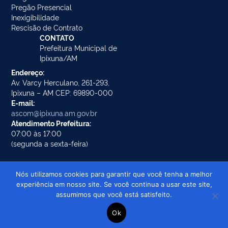
Pregão Presencial
Inexigibilidade
Rescisão de Contrato
CONTATO
Prefeitura Municipal de
Ipixuna/AM
Endereço:
Av. Varcy Herculano, 261-293,
Ipixuna – AM CEP: 69890-000
E-mail:
ascom@ipixuna.am.gov.br
Atendimento Prefeitura:
07:00 às 17:00
(segunda a sexta-feira)
Nós utilizamos cookies para garantir que você tenha a melhor
experiência em nosso site. Se você continua a usar este site,
Prefeitura Municipal de Ipixuna/AM ©
assumimos que você está satisfeito.
Todos os direitos reservados
Ok