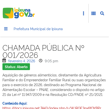
Prefeitura Municipal de Ipixuna
CHAMADA PÚBLICA Nº
001/2026
fevereiro 4, 2026
9:05 pm
Status: Aberto
Aquisição de gêneros alimentícios, diretamente da Agricultura
Familiar e do Empreendedor Familiar Rural ou suas organizações
para o exercício de 2026, destinado ao Programa Nacional de
Alimentação Escolar – PNAE, considerando o disposto no artigo
21 da Lei nº 11.947/2009 e na Resolução CD/FNDE nº 21/2021.
Conteúdo Aqui:
https://docs.ipixuna.net:7443/index.php/s/WJRQE3nx6fQYBPr