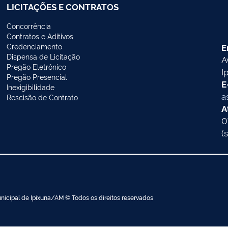
LICITAÇÕES E CONTRATOS
Concorrência
Contratos e Aditivos
Credenciamento
E
Dispensa de Licitação
A
Pregão Eletrônico
I
Pregão Presencial
E
Inexigibilidade
a
Rescisão de Contrato
A
0
(
nicipal de Ipixuna/AM © Todos os direitos reservados