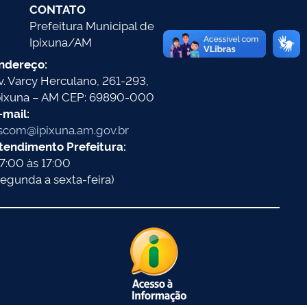
CONTATO
Prefeitura Municipal de
Ipixuna/AM
ndereço:
v. Varcy Herculano, 261-293,
pixuna – AM CEP: 69890-000
-mail:
scom@ipixuna.am.gov.br
tendimento Prefeitura:
7:00 às 17:00
segunda a sexta-feira)