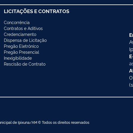
LICITAÇÕES E CONTRATOS
Concorrência
Contratos e Aditivos
Credenciamento
E
Dispensa de Licitação
A
Pregão Eletrônico
I
Pregão Presencial
E
Inexigibilidade
a
Rescisão de Contrato
A
0
(
nicipal de Ipixuna/AM © Todos os direitos reservados