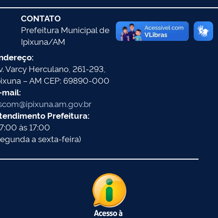
CONTATO
Prefeitura Municipal de
Ipixuna/AM
ndereço:
v. Varcy Herculano, 261-293,
pixuna – AM CEP: 69890-000
-mail:
scom@ipixuna.am.gov.br
tendimento Prefeitura:
7:00 às 17:00
segunda a sexta-feira)