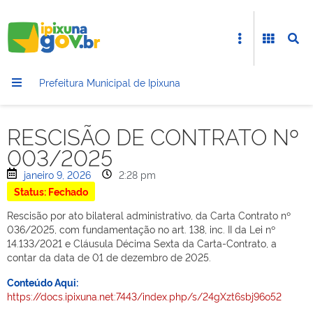
Prefeitura Municipal de Ipixuna
RESCISÃO DE CONTRATO Nº
003/2025
janeiro 9, 2026
2:28 pm
Status: Fechado
Rescisão por ato bilateral administrativo, da Carta Contrato nº
036/2025, com fundamentação no art. 138, inc. II da Lei nº
14.133/2021 e Cláusula Décima Sexta da Carta-Contrato, a
contar da data de 01 de dezembro de 2025.
Conteúdo Aqui:
https://docs.ipixuna.net:7443/index.php/s/24gXzt6sbj96o52