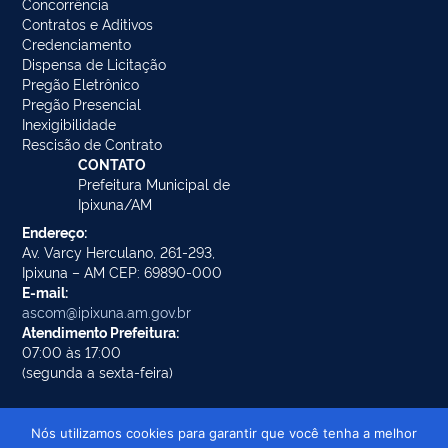
Concorrência
Contratos e Aditivos
Credenciamento
Dispensa de Licitação
Pregão Eletrônico
Pregão Presencial
Inexigibilidade
Rescisão de Contrato
CONTATO
Prefeitura Municipal de
Ipixuna/AM
Endereço:
Av. Varcy Herculano, 261-293,
Ipixuna – AM CEP: 69890-000
E-mail:
ascom@ipixuna.am.gov.br
Atendimento Prefeitura:
07:00 às 17:00
(segunda a sexta-feira)
Nós utilizamos cookies para garantir que você tenha a melhor