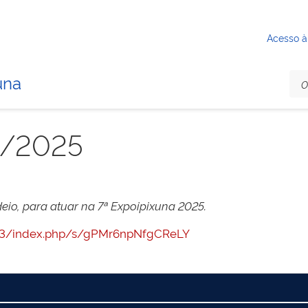
Acesso à
una
3/2025
deio, para atuar na 7ª Expoipixuna 2025.
7443/index.php/s/gPMr6npNfgCReLY