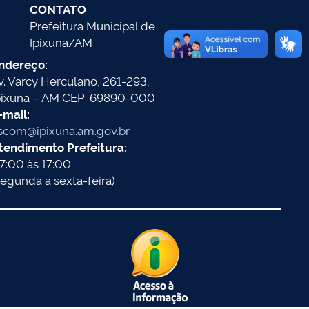
CONTATO
Prefeitura Municipal de
Ipixuna/AM
ndereço:
v. Varcy Herculano, 261-293,
pixuna – AM CEP: 69890-000
-mail:
scom@ipixuna.am.gov.br
tendimento Prefeitura:
7:00 às 17:00
segunda a sexta-feira)