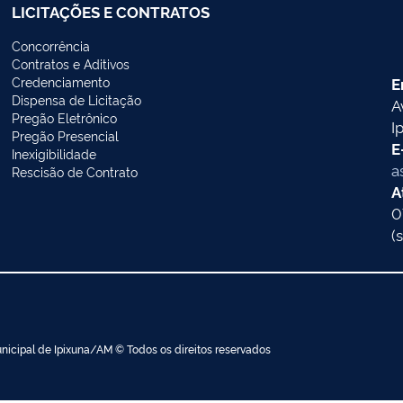
LICITAÇÕES E CONTRATOS
Concorrência
Contratos e Aditivos
Credenciamento
E
Dispensa de Licitação
A
Pregão Eletrônico
I
Pregão Presencial
E
Inexigibilidade
a
Rescisão de Contrato
A
0
(
nicipal de Ipixuna/AM © Todos os direitos reservados