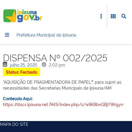
Prefeitura Municipal de Ipixuna
DISPENSA Nº 002/2025
julho 25, 2025
2:02 pm
Status: Fechado
“AQUISIÇÃO DE FRAGMENTADORA DE PAPEL
”
, para suprir as
necessidades das Secretarias Municipais de Ipixuna/AM.
Conteúdo Aqui:
https://docs.ipixuna.net:7443/index.php/s/w9K8bnGBjYWrgyn
MAPA DO SITE