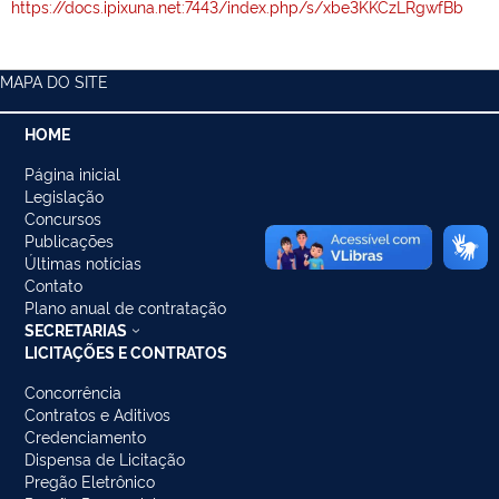
https://docs.ipixuna.net:7443/index.php/s/xbe3KKCzLRgwfBb
MAPA DO SITE
HOME
Página inicial
Legislação
Concursos
Publicações
Últimas notícias
Contato
Plano anual de contratação
SECRETARIAS
LICITAÇÕES E CONTRATOS
Concorrência
Contratos e Aditivos
Credenciamento
Dispensa de Licitação
Pregão Eletrônico