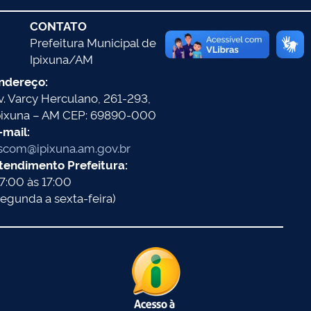
CONTATO
Prefeitura Municipal de
Ipixuna/AM
ndereço:
v. Varcy Herculano, 261-293,
pixuna – AM CEP: 69890-000
-mail:
scom@ipixuna.am.gov.br
tendimento Prefeitura:
7:00 às 17:00
segunda a sexta-feira)