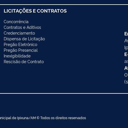
LICITAÇÕES E CONTRATOS
Concorrência
Contratos e Aditivos
Credenciamento
E
Dispensa de Licitação
A
Pregão Eletrônico
I
Pregão Presencial
E
Inexigibilidade
a
Rescisão de Contrato
A
0
(
nicipal de Ipixuna/AM © Todos os direitos reservados