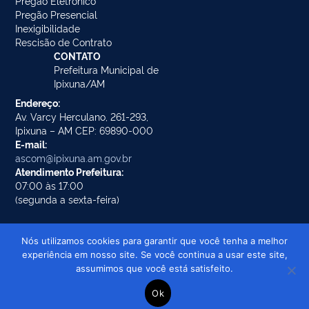
Pregão Eletrônico
Pregão Presencial
Inexigibilidade
Rescisão de Contrato
CONTATO
Prefeitura Municipal de
Ipixuna/AM
Endereço:
Av. Varcy Herculano, 261-293,
Ipixuna – AM CEP: 69890-000
E-mail:
ascom@ipixuna.am.gov.br
Atendimento Prefeitura:
07:00 às 17:00
(segunda a sexta-feira)
Nós utilizamos cookies para garantir que você tenha a melhor
experiência em nosso site. Se você continua a usar este site,
Prefeitura Municipal de Ipixuna/AM ©
assumimos que você está satisfeito.
Todos os direitos reservados
Ok