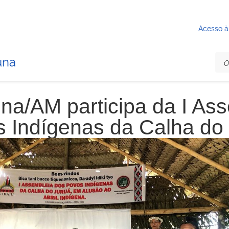
Acesso à
una
una/AM participa da I As
 Indígenas da Calha do