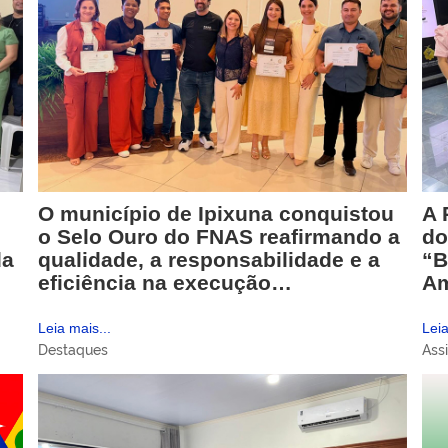
O município de Ipixuna conquistou
A 
o Selo Ouro do FNAS reafirmando a
do
da
qualidade, a responsabilidade e a
“B
eficiência na execução…
A
Leia mais...
Leia
Destaques
Assi