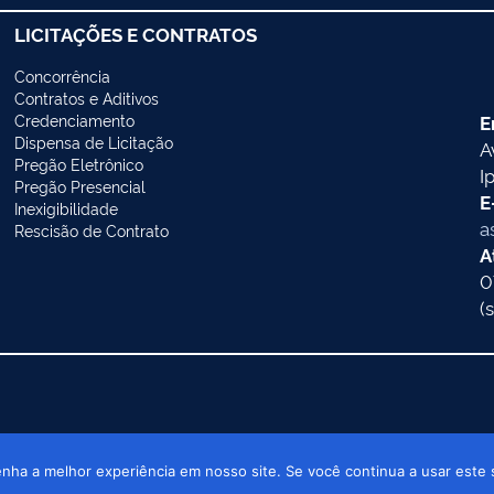
LICITAÇÕES E CONTRATOS
Concorrência
Contratos e Aditivos
Credenciamento
E
Dispensa de Licitação
A
Pregão Eletrônico
I
Pregão Presencial
E
Inexigibilidade
a
Rescisão de Contrato
A
0
(
nicipal de Ipixuna/AM © Todos os direitos reservados
enha a melhor experiência em nosso site. Se você continua a usar este 