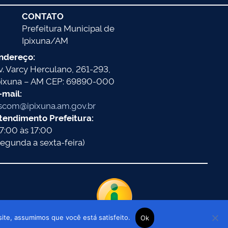
CONTATO
Prefeitura Municipal de
Ipixuna/AM
ndereço:
v. Varcy Herculano, 261-293,
pixuna – AM CEP: 69890-000
-mail:
scom@ipixuna.am.gov.br
tendimento Prefeitura:
7:00 às 17:00
segunda a sexta-feira)
site, assumimos que você está satisfeito.
Ok