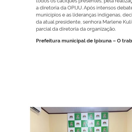
todos os caciques presentes, pela realiza
a diretoria da OPIJU. Após intensos debate
municípios e as lideranças indígenas, de
da atual presidente, senhora Marlene Kul
parcial da diretoria da organização.
Prefeitura municipal de Ipixuna – O tra