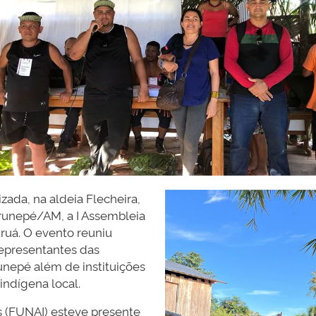
izada, na aldeia Flecheira,
irunepé/AM, a I Assembleia
ruá. O evento reuniu
representantes das
runepé além de instituições
ndígena local.
 (FUNAI) esteve presente