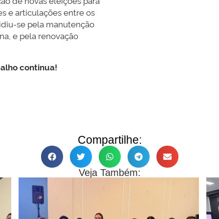
ção de novas eleições para
s e articulações entre os
cidiu-se pela manutenção
ina, e pela renovação
balho continua!
Compartilhe:
Veja Também: