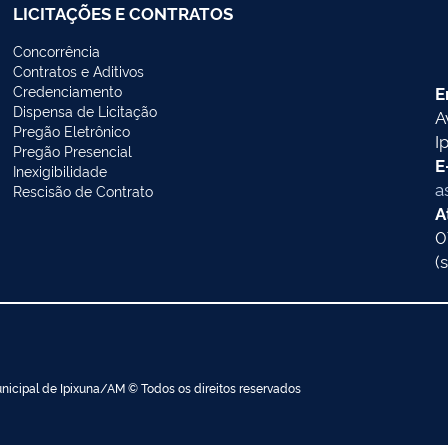
LICITAÇÕES E CONTRATOS
Concorrência
Contratos e Aditivos
Credenciamento
E
Dispensa de Licitação
A
Pregão Eletrônico
I
Pregão Presencial
E
Inexigibilidade
a
Rescisão de Contrato
A
0
(
nicipal de Ipixuna/AM © Todos os direitos reservados