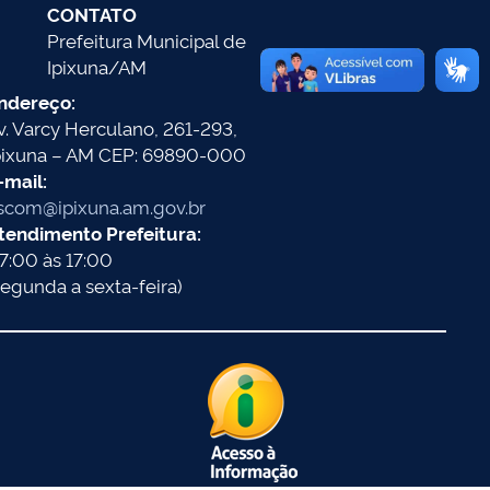
CONTATO
Prefeitura Municipal de
Ipixuna/AM
ndereço:
v. Varcy Herculano, 261-293,
pixuna – AM CEP: 69890-000
-mail:
scom@ipixuna.am.gov.br
tendimento Prefeitura:
7:00 às 17:00
segunda a sexta-feira)