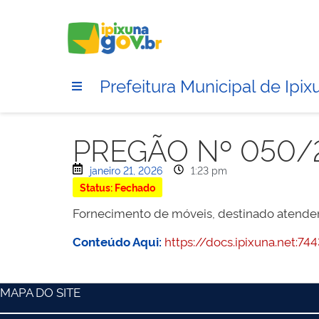
Prefeitura Municipal de Ipix
PREGÃO Nº 050/
janeiro 21, 2026
1:23 pm
Status: Fechado
Fornecimento de móveis, destinado atender 
Conteúdo Aqui:
https://docs.ipixuna.net
MAPA DO SITE