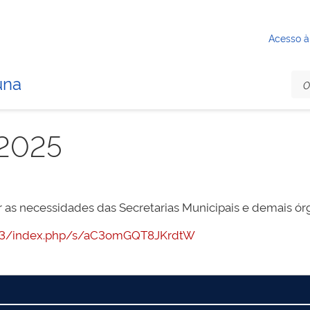
Acesso à
una
2025
as necessidades das Secretarias Municipais e demais órgã
:7443/index.php/s/aC3omGQT8JKrdtW