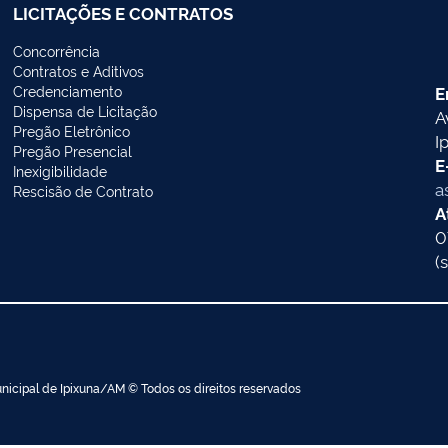
LICITAÇÕES E CONTRATOS
Concorrência
Contratos e Aditivos
Credenciamento
E
Dispensa de Licitação
A
Pregão Eletrônico
I
Pregão Presencial
E
Inexigibilidade
a
Rescisão de Contrato
A
0
(
nicipal de Ipixuna/AM © Todos os direitos reservados