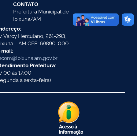
CONTATO
Prefeitura Municipal de
Ipixuna/AM
ndereço:
v. Varcy Herculano, 261-293,
pixuna – AM CEP: 69890-000
-mail:
scom@ipixuna.am.gov.br
tendimento Prefeitura:
7:00 às 17:00
segunda a sexta-feira)