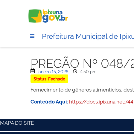
Prefeitura Municipal de Ipix
PREGÃO Nº 048/
janeiro 15, 2026
4:50 pm
Status: Fechado
Fornecimento de gêneros alimentícios, desti
Conteúdo Aqui:
https://docs.ipixuna.net
MAPA DO SITE