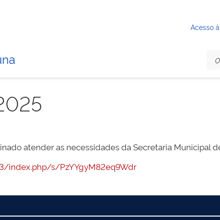
Acesso à
una
2025
nado atender as necessidades da Secretaria Municipal de A
:7443/index.php/s/PzYYgyM82eq9Wdr