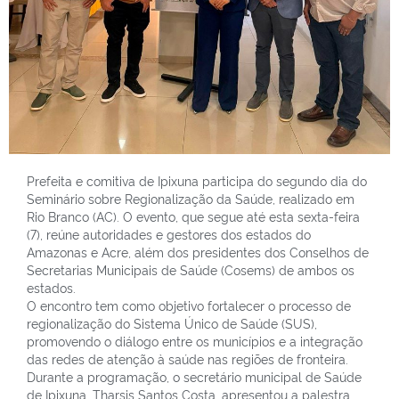
Prefeita e comitiva de Ipixuna participa do segundo dia do
Seminário sobre Regionalização da Saúde, realizado em
Rio Branco (AC). O evento, que segue até esta sexta-feira
(7), reúne autoridades e gestores dos estados do
Amazonas e Acre, além dos presidentes dos Conselhos de
Secretarias Municipais de Saúde (Cosems) de ambos os
estados.
O encontro tem como objetivo fortalecer o processo de
regionalização do Sistema Único de Saúde (SUS),
promovendo o diálogo entre os municípios e a integração
das redes de atenção à saúde nas regiões de fronteira.
Durante a programação, o secretário municipal de Saúde
de Ipixuna, Tharsis Santos Costa, apresentou a palestra