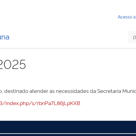
Acesso à
una
2025
o, destinado atender as necessidades da Secretaria Muni
7443/index.php/s/rbnPa7L86jLpKXB