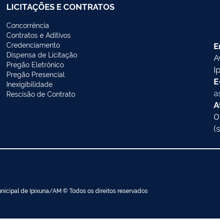
LICITAÇÕES E CONTRATOS
Concorrência
Contratos e Aditivos
Credenciamento
E
Dispensa de Licitação
A
Pregão Eletrônico
I
Pregão Presencial
E
Inexigibilidade
a
Rescisão de Contrato
A
0
(
nicipal de Ipixuna/AM © Todos os direitos reservados