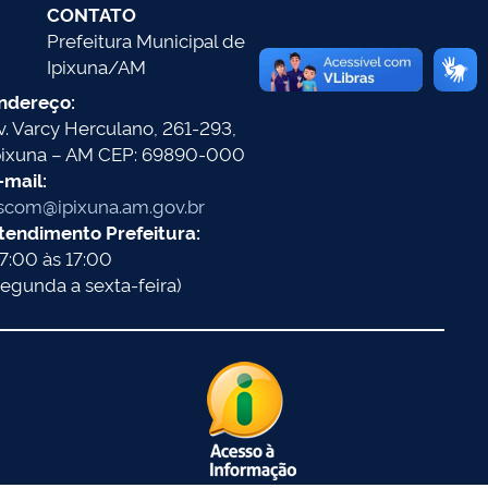
CONTATO
Prefeitura Municipal de
Ipixuna/AM
ndereço:
v. Varcy Herculano, 261-293,
pixuna – AM CEP: 69890-000
-mail:
scom@ipixuna.am.gov.br
tendimento Prefeitura:
7:00 às 17:00
segunda a sexta-feira)