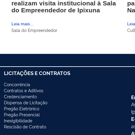
realizam visita institucional à Sala
pa
do Empreendedor de Ipixuna
Na
Leia mais...
Leia
Sala do Empreendedor
Cul
LICITAÇÕES E CONTRATOS
Concorrência
Contratos e Aditivos
Credenciamento
E
Dispensa de Licitação
A
Pregão Eletrônico
I
Pregão Presencial
E
Inexigibilidade
a
Rescisão de Contrato
A