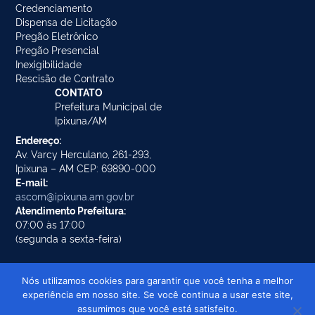
Credenciamento
Dispensa de Licitação
Pregão Eletrônico
Pregão Presencial
Inexigibilidade
Rescisão de Contrato
CONTATO
Prefeitura Municipal de
Ipixuna/AM
Endereço:
Av. Varcy Herculano, 261-293,
Ipixuna – AM CEP: 69890-000
E-mail:
ascom@ipixuna.am.gov.br
Atendimento Prefeitura:
07:00 às 17:00
(segunda a sexta-feira)
Nós utilizamos cookies para garantir que você tenha a melhor
experiência em nosso site. Se você continua a usar este site,
Prefeitura Municipal de Ipixuna/AM ©
assumimos que você está satisfeito.