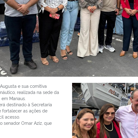
 Augusta e sua comitiva
náutico, realizada na sede da
), em Manaus.
erá destinado à Secretaria
e fortalecer as ações de
il acesso.
do senador Omar Aziz, que