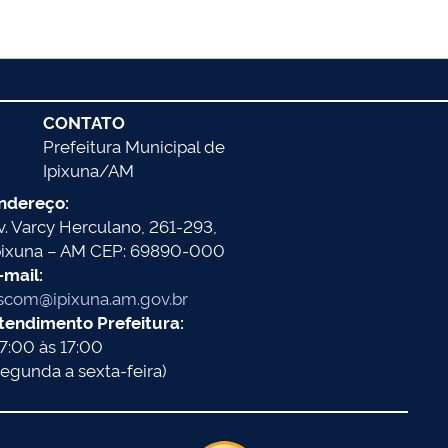
CONTATO
Prefeitura Municipal de
Ipixuna/AM
ndereço:
v. Varcy Herculano, 261-293,
pixuna – AM CEP: 69890-000
-mail:
scom@ipixuna.am.gov.br
tendimento Prefeitura:
7:00 às 17:00
segunda a sexta-feira)