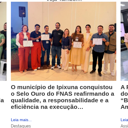
O município de Ipixuna conquistou
A 
o Selo Ouro do FNAS reafirmando a
do
da
qualidade, a responsabilidade e a
“B
eficiência na execução…
A
Leia mais...
Leia
Destaques
Assi