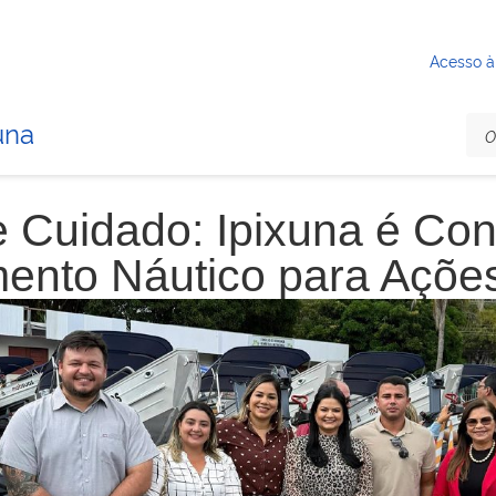
Acesso à
una
e Cuidado: Ipixuna é Co
ento Náutico para Ações