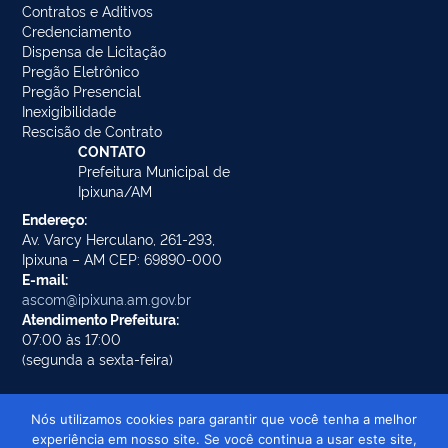
Contratos e Aditivos
Credenciamento
Dispensa de Licitação
Pregão Eletrônico
Pregão Presencial
Inexigibilidade
Rescisão de Contrato
CONTATO
Prefeitura Municipal de
Ipixuna/AM
Endereço:
Av. Varcy Herculano, 261-293,
Ipixuna – AM CEP: 69890-000
E-mail:
ascom@ipixuna.am.gov.br
Atendimento Prefeitura:
07:00 às 17:00
(segunda a sexta-feira)
Nós utilizamos cookies para garantir que você tenha a melhor
experiência em nosso site. Se você continua a usar este site,